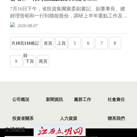
7月16日下午，省投資集團黨委副書記、副董事長、總
經理曾昭和一行到贛能股份，調研上半年重點工作及經
營目標完成情況。贛能股份黨委副書記...
2020-08-07
共
10
頁
116
條記
首頁
上頁
5
6
7
8
錄
9
下頁
尾頁
公司概況
新聞資訊
黨群工作
社會責任
投資者關系
人力資源
聯系我們
友情鏈接：