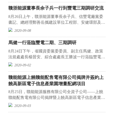
贛浙能源董事長余子兵一行到豐電三期調研交流
8月26日上午，贛浙能源董事長余子兵、信豐電廠黨委
書記、總經理鄭善岳攜建設單位工程部、安健環部及各
參建單位代表一行13人，到豐電三期擴...
2020-09-08
馬健一行蒞臨豐電二期、三期調研
8月24日下午，省國資委黨委委員、副主任馬健、政策
法規處處長楊晉安、綜合處處長王勝波一行蒞臨豐電二
期、三期，就企業生產經營及黨建、綜...
2020-09-02
贛能能源上饒贛能配售電有限公司揭牌并簽約上
饒高新區電子信息產業園增量配網項目
8月25日，贛能能源服務有限公司全資子公司——上饒
贛能配售電有限公司揭牌暨上饒高新區電子信息產業園
增量配網項目簽約儀式在上饒市廣豐區...
2020-09-03